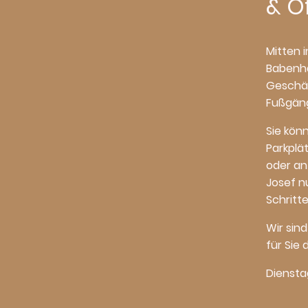
& Ö
Mitten i
Babenha
Geschäf
Fußgäng
Sie kön
Parkplä
oder an 
Josef n
Schritte
Wir sin
für Sie 
Diensta
14: